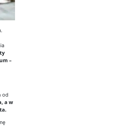
.
ia
ty
rum –
h od
, a w
ta.
enę