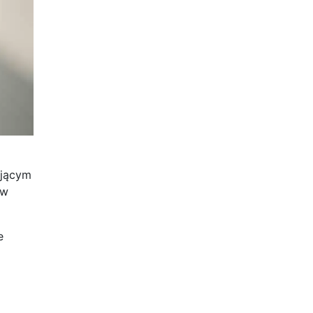
ującym
ów
e