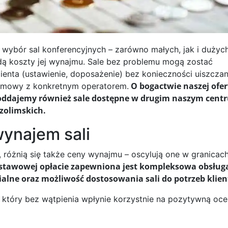
wybór sal konferencyjnych – zarówno małych, jak i dużych
dą koszty jej wynajmu. Sale bez problemu mogą zostać
enta (ustawienie, doposażenie) bez konieczności uiszczan
O bogactwie naszej ofer
umowy z konkretnym operatorem.
w oddajemy również sale dostępne w drugim naszym cent
ozolimskich.
wynajem sali
sc, różnią się także ceny wynajmu – oscylują one w granicac
stawowej opłacie zapewniona jest kompleksowa obsługa
alne oraz możliwość dostosowania sali do potrzeb klien
, który bez wątpienia wpłynie korzystnie na pozytywną oc