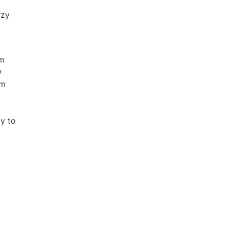
rzy
ym
w
ym
y to