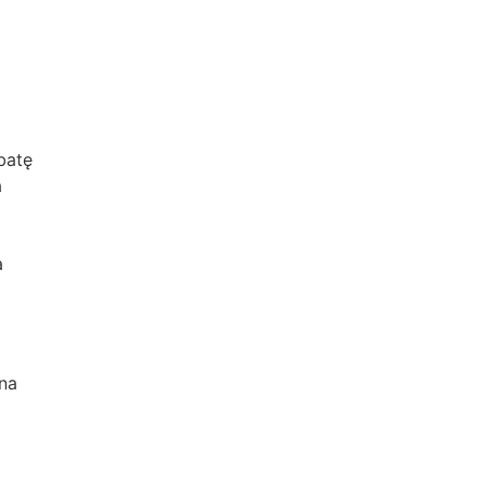
batę
a
a
na