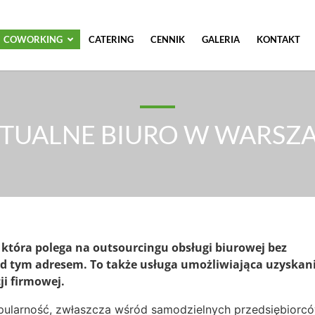
COWORKING
CATERING
CENNIK
GALERIA
KONTAKT
TUALNE BIURO W WARSZ
 która polega na outsourcingu obsługi biurowej bez
od tym adresem. To także usługa umożliwiająca uzyskan
i firmowej.
pularność, zwłaszcza wśród samodzielnych przedsiębiorcó