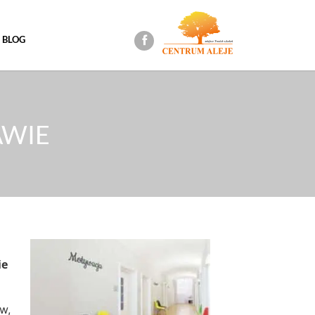
BLOG
AWIE
ie
w,