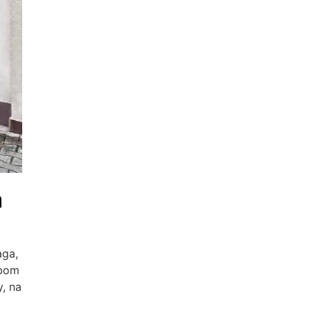
m
aga,
ebom
, na