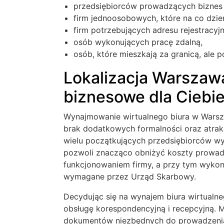
przedsiębiorców prowadzących biznes i
firm jednoosobowych, które na co dzień
firm potrzebujących adresu rejestracy
osób wykonujących pracę zdalną,
osób, które mieszkają za granicą, ale p
Lokalizacja Warszaw
biznesowe dla Ciebi
Wynajmowanie wirtualnego biura w Warszaw
brak dodatkowych formalności oraz atrakc
wielu początkujących przedsiębiorców wyb
pozwoli znacząco obniżyć koszty prowadz
funkcjonowaniem firmy, a przy tym wykona
wymagane przez Urząd Skarbowy.
Decydując się na wynajem biura wirtualn
obsługę korespondencyjną i recepcyjną. M
dokumentów niezbędnych do prowadzenia 