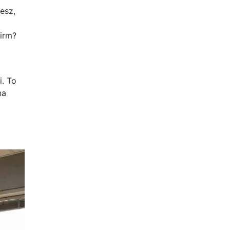
esz,
irm?
i. To
na