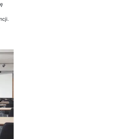
hę
cji.
.