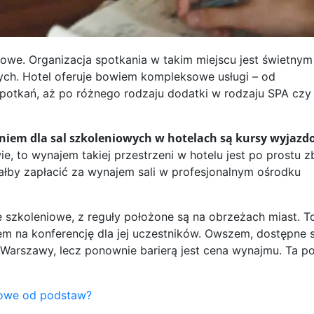
iowe. Organizacja spotkania w takim miejscu jest świetnym
h. Hotel oferuje bowiem kompleksowe usługi – od
spotkań, aż po różnego rodzaju dodatki w rodzaju SPA czy
em dla sal szkoleniowych w hotelach są kursy wyjazd
e, to wynajem takiej przestrzeni w hotelu jest po prostu z
ałby zapłacić za wynajem sali w profesjonalnym ośrodku
le szkoleniowe, z reguły położone są na obrzeżach miast. T
 na konferencję dla jej uczestników. Owszem, dostępne s
arszawy, lecz ponownie barierą jest cena wynajmu. Ta po
mowe od podstaw?