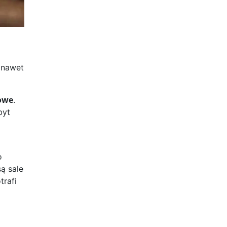
 nawet
owe
.
byt
o
ą sale
trafi